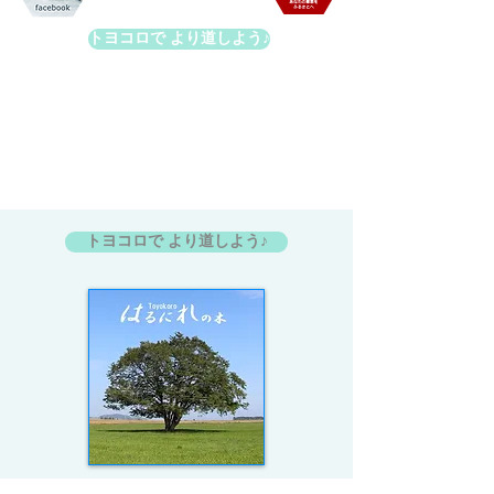
トヨコロで より道しよう♪
© 2018
豊頃町観光協会
公式ウェブサイト
〒089-5392 北海道中川郡豊頃町茂岩本町125
番地
​Tel:
015-574-2216
Fax:
015-574-2389
トヨコロで より道しよう♪
町のシンボル はるにれの木