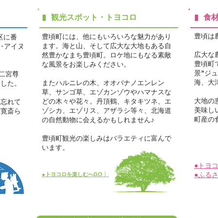
▮ 観光スポット・トヨコロ
▮ 食
豊頃は
豊頃町には、他にもいろいろな魅力があり
区に番
ます。海と山、そして広大な大地もある自
･アイヌ
広大な
然豊かなまち豊頃町。ロケ地にもなる素敵
豊頃町
な風景をお楽しみください。
景"ジ
、二宮尊
海、大
またハルニレの木、オオバナノエンレン
ました。
草、サンゴ草、エゾカンゾウやハマナスな
大地の
どの木々や花々。丹頂鶴、キタキツネ、エ
を忘れて
美味し
ゾシカ、エゾリス、アザラシ等々、北海道
関寛斎ら
町産の
の自然動物に会えるかもしれません♪
。
豊頃町観光の楽しみはバラエティに富んで
ら
います。
●トヨ
​●ふる
●トヨコロを楽しむへGO 〉