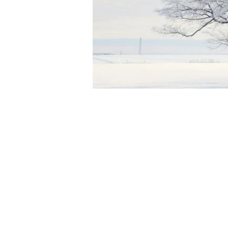
豊頃町
は、北海道十勝総
郡にある町です。十勝川
勝地方の開拓が十勝川を
で進んだ歴史から“
十勝
れ、大津地区と呼ばれる
くに碑があります。
町名の由来は、アイヌ語
きなフキが生えていたと