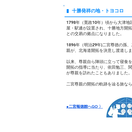
▮ 十勝発祥の地・トヨコロ
1798年（寛政10年）頃から大津地
屋・駅逓が設置され、十勝地方開拓
との交易の拠点になりました。
1896年（明治29年)二宮尊徳の孫
親が、北海道開拓を決意し渡道し
以来、尊親自ら陣頭に立って寝食
開拓の指導に当たり、依田勉三、
が尊親を訪れたこともありました
二宮尊親の開拓の軌跡を辿る旅な
●二宮報徳館へGO 〉