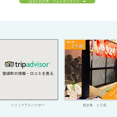
はるにれの木 フォトギャラリー ➨
トリップアドバイザー
焼き鳥 とり良