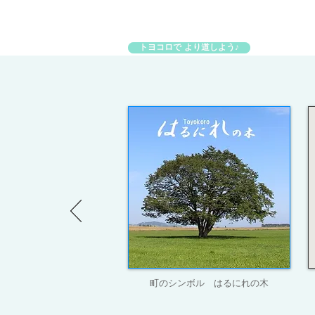
トヨコロで より道しよう♪
トヨコロで より道しよう♪
町のシンボル はるにれの木