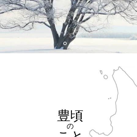
合振興局管内の中川
の河口に位置し、十
河口から遡上する形
地方発祥の地 ”
とさ
河口住居地の中央近
豊頃
の​
の「トエコロ」（大
こと
ころ）から。