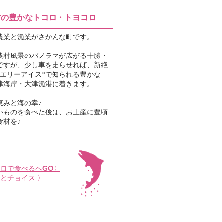
材の豊かなトコロ・トヨコロ
農業と漁業がさかんな町です。
農村風景のパノラマが広がる十勝・
ですが、少し車を走らせれば、新絶
ュエリーアイス"で知られる豊かな
津海岸・大津漁港に着きます。
恵みと海の幸♪
いものを食べた後は、お土産に豊頃
食材を♪
コロで食べるへGO〉
さとチョイス 〉