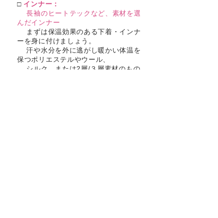
□
インナー：
長袖のヒートテックなど、素材を選
んだインナー
まずは保温効果のある下着・インナ
ーを身に付けましょう。
汗や水分を外に逃がし暖かい体温を
保つポリエステルやウール、
シルク、または2層/３層素材のもの
もオススメです。
綿素材
の肌着は、汗をかいた
とき湿ってしまう為、
体が冷えやすく『防寒』とい
う観点では不向きです。
□
ミドルレイヤー（中間着）：
ウールのセーターやフリースジャケ
ット、透湿素材のダウンベスト等
寒さ対策には、暖かい空気をうまく
衣服内（体のちかく）でためること
も重要です。ミドルレイヤー（中間
着）を身に着けることで、
防寒効果はぐーんと上がり、暖かさ
を持続することができます。