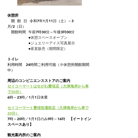
休憩所
​ 開 館 日 令和7年1月11日（土）～3
月/2（日）
開館時間 午前7時30分～午後3時00分
●
休憩スペースオープン
●
ジュエリーアイス写真展示
●
産直販売（期間限定）
トイレ
利用時間 24時間ご利用可能（※休憩所開館期間
中）
周辺の
コンビニエンスストアのご案内
セイコーマートはせがわ豊頃店（大津海岸から車
で30分）
6時～23時／1月1日休業
セイコーマート豊頃役場前店（大津海岸から車で
20分）
​7時～20時／1月1日のみ9時～16時
【イートイン
スペースあり】
観光案内所のご案内