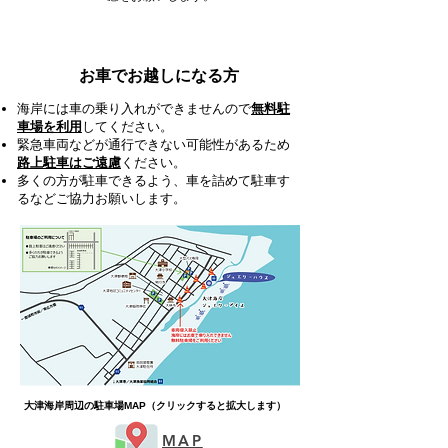
お車でお越しになる方
海岸には車の乗り入れができませんの
で
無料駐
車場を利用
してください。
緊急車両などが通行できない可能性が
あるため
路上駐車はご遠慮
ください。
多くの方が駐車できるよう、車を詰め
て駐車す
るなどご協力お願いします。
大津海岸周辺の駐車場MAP（クリックすると拡大します）
​MAP