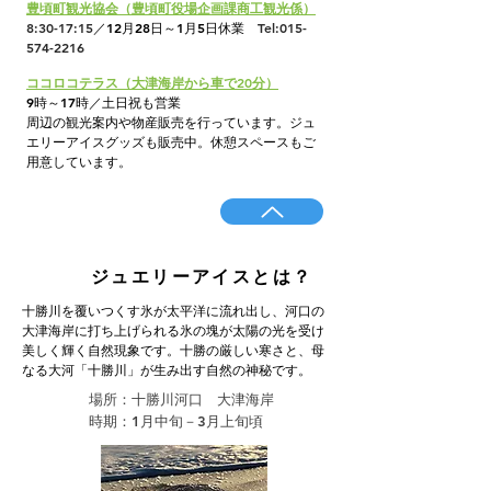
豊頃町観光協会（豊頃町役場企画課商工観光係）
8:30-17:15
／12月28日～1月5
日休業
Tel:
015-
574-2216
ココロコテラス（大津海岸から車で20分）
9時～17時／
土日祝も営業
周辺の観光案内や物産販売を行っています。ジュ
エリーアイスグッズも販売中。休憩スペースもご
用意しています。
ジュエリーアイスとは？
十勝川を覆いつくす氷が太平洋に流れ出し、河口の
大津海岸に打ち上げられる氷の塊が太陽の光を受け
美しく輝く自然現象です。十勝の厳しい寒さと、母
なる大河「十勝川」が生み出す自然の神秘です。
場所：十勝川河口 大津海岸
時期：
1月中旬－3月上旬頃