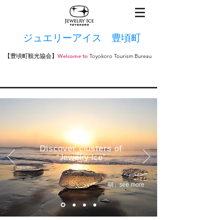
ジュエリーアイス 豊頃町
【豊頃町観光協会】
Welcome to
​Toyokoro Tourism Bureau
Discover clusters of
“Jewelry Ice”
「朝」see more